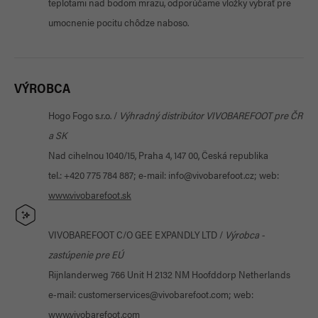
teplotami nad bodom mrazu, odporúčame vložky vybrať pre
umocnenie pocitu chôdze naboso.
VÝROBCA
Hogo Fogo s.r.o. /
Výhradný distribútor VIVOBAREFOOT pre ČR
a SK
Nad cihelnou 1040/15, Praha 4, 147 00, Česká republika
tel.: +420 775 784 887; e-mail: info@vivobarefoot.cz; web:
www.vivobarefoot
.sk
VIVOBAREFOOT C/O GEE EXPANDLY LTD /
Výrobca -
zastúpenie pre EÚ
Rijnlanderweg 766 Unit H 2132 NM Hoofddorp Netherlands
e-mail: customerservices@vivobarefoot.com; web:
www.vivobarefoot.com