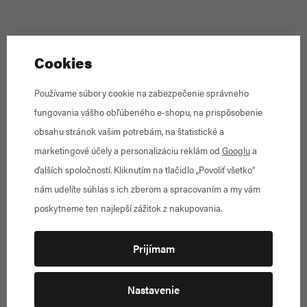
STAROSTLIVOSŤ O OBUV
Cookies
Čistenie
Používame súbory cookie na zabezpečenie správneho
Povrch obuvi sa ľahko čistí vlhkou handričkou. Pri
fungovania vášho obľúbeného e-shopu, na prispôsobenie
väčšom znečistení použite opatrne jemnú kefu,
obsahu stránok vašim potrebám, na štatistické a
vždy s ohľadom na druh kože.
marketingové účely a personalizáciu reklám od
Googlu
a
Sušenie
ďalších spoločností. Kliknutím na tlačidlo „Povoliť všetko“
Vyberte stielku, pokiaľ je to možné a obuv vysušte
nám udelíte súhlas s ich zberom a spracovaním a my vám
pri izbovej teplote v dobre vetranej miestnosti.
poskytneme ten najlepší zážitok z nakupovania.
Chráňte pred priamym slnečným žiarením a
neklaďte obuv v blízkosti zdroja tepla (radiátor,
Prijímam
krb).
Následná starostlivosť
Nastavenie
Kožené časti obuvi je nutné pravidelne vyživovať