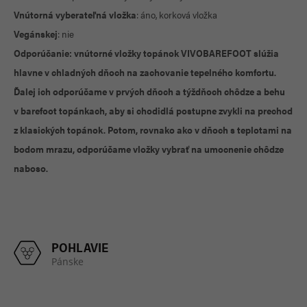
Vnútorná vyberateľná vložka
: áno, korková vložka
Vegánskej
: nie
Odporúčanie: vnútorné vložky topánok VIVOBAREFOOT slúžia
hlavne v chladných dňoch na zachovanie tepelného komfortu.
Ďalej ich odporúčame v prvých dňoch a týždňoch chôdze a behu
v barefoot topánkach, aby si chodidlá postupne zvykli na prechod
z klasických topánok. Potom, rovnako ako v dňoch s teplotami na
bodom mrazu, odporúčame vložky vybrať na umocnenie chôdze
naboso.
POHLAVIE
Pánske