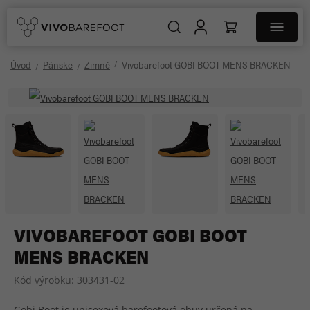
Úvod
Pánske
Zimné
Vivobarefoot GOBI BOOT MENS BRACKEN
VIVOBAREFOOT GOBI BOOT
MENS BRACKEN
Kód výrobku:
303431-02
Gobi Boot je unisexová barefootová obuv určená na