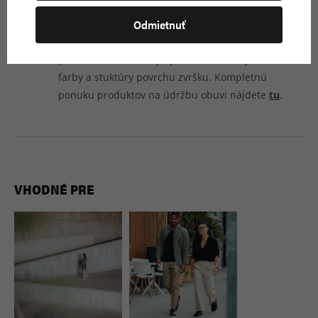
krémom, voskom či iným prípravkom na výživu
Odmietnuť
kože. Je nutné zvoliť vhodný produkt na ošetrenie
obuvi podľa druhu kože (hladká, brúsená). Pri
použití nevhodného prípravku môže dôjsť k zmene
farby a stuktúry povrchu zvršku. Kompletnú
ponuku produktov na údržbu obuvi nájdete
tu
.
VHODNÉ PRE