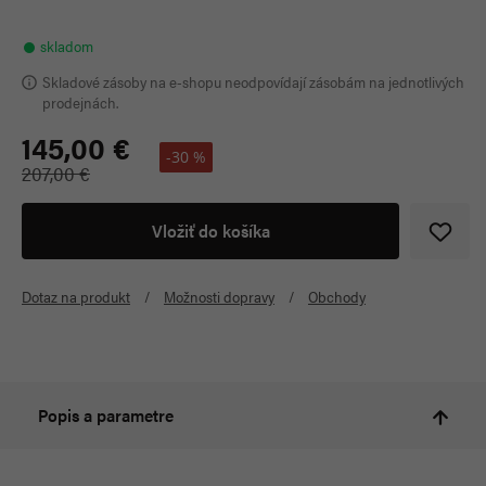
skladom
Skladové zásoby na e-shopu neodpovídají zásobám na jednotlivých
prodejnách.
145,00 €
-30 %
207,00 €
Vložiť do košíka
Dotaz na produkt
Možnosti dopravy
Obchody
Popis a parametre