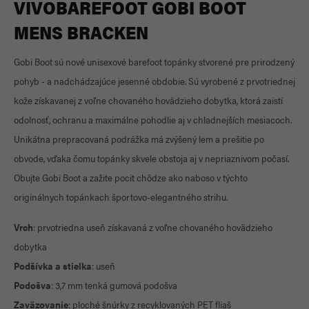
VIVOBAREFOOT GOBI BOOT
MENS BRACKEN
Gobi Boot sú nové unisexové barefoot topánky stvorené pre prirodzený
pohyb - a nadchádzajúce jesenné obdobie. Sú vyrobené z prvotriednej
kože získavanej z voľne chovaného hovädzieho dobytka, ktorá zaistí
odolnosť, ochranu a maximálne pohodlie aj v chladnejších mesiacoch.
Unikátna prepracovaná podrážka má zvýšený lem a prešitie po
obvode, vďaka čomu topánky skvele obstoja aj v nepriaznivom počasí.
Obujte Gobi Boot a zažite pocit chôdze ako naboso v týchto
originálnych topánkach športovo-elegantného strihu.
Vrch
: prvotriedna useň získavaná z voľne chovaného hovädzieho
dobytka
Podšívka a stielka
: useň
Podošva
: 3,7 mm tenká gumová podošva
Zaväzovanie
: ploché šnúrky z recyklovaných PET fliaš