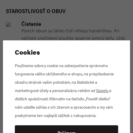
STAROSTLIVOSŤ O OBUV
Čistenie
Povrch obuvi sa ľahko čistí vlhkou handričkou. Pri
väčšom znečistení použite opatrne jemnú kefu, vždy
s ohľadom na druh kože.
Cookies
Sušenie
Vyberte stielku, pokiaľ je to možné a obuv vysušte pri
Používame súbory cookie na zabezpečenie správneho
izbovej teplote v dobre vetranej miestnosti. Chráňte
fungovania vášho obľúbeného e-shopu, na prispôsobenie
pred priamym slnečným žiarením a neklaďte obuv v
obsahu stránok vašim potrebám, na štatistické a
blízkosti zdroja tepla (radiátor, krb).
marketingové účely a personalizáciu reklám od
Googlu
a
Následná starostlivosť
ďalších spoločností. Kliknutím na tlačidlo „Povoliť všetko“
Kožené časti obuvi je nutné pravidelne vyživovať
nám udelíte súhlas s ich zberom a spracovaním a my vám
krémom, voskom či iným prípravkom na výživu kože.
poskytneme ten najlepší zážitok z nakupovania.
Je nutné zvoliť vhodný produkt na ošetrenie obuvi
podľa druhu kože (hladká, brúsená). Pri použití
Prijímam