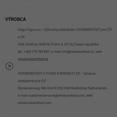
VÝROBCA
Hogo Fogo s.r.o. /
Výhradný distribútor VIVOBAREFOOT pre ČR
a SK
Nad cihelnou 1040/15, Praha 4, 147 00, Česká republika
tel.: +420 775 784 887; e-mail: info@vivobarefoot.cz; web:
www.vivobarefoot
.sk
VIVOBAREFOOT C/O GEE EXPANDLY LTD /
Výrobca -
zastúpenie pre EÚ
Rijnlanderweg 766 Unit H 2132 NM Hoofddorp Netherlands
e-mail: customerservices@vivobarefoot.com; web:
www.vivobarefoot.com