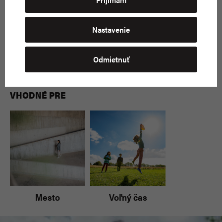
nevhodného prípravku môže dôjsť k zmene farby a
stuktúry povrchu zvršku. Kompletnú ponuku
Nastavenie
produktov na údržbu obuvi nájdete
tu
.
Odmietnuť
VHODNÉ PRE
Mesto
Voľný čas