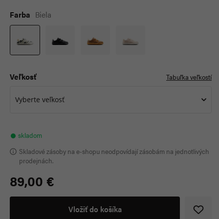
Farba
Biela
Veľkosť
Tabuľka veľkostí
Vyberte veľkosť
skladom
Skladové zásoby na e-shopu neodpovídají zásobám na jednotlivých
prodejnách.
89,00 €
Vložiť do košíka