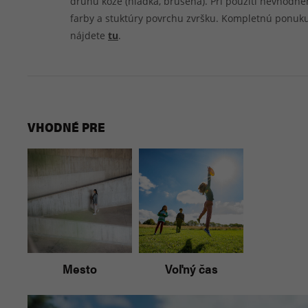
druhu kože (hladká, brúsená). Pri použití nevhodn
farby a stuktúry povrchu zvršku. Kompletnú ponuk
nájdete
tu
.
VHODNÉ PRE
Mesto
Voľný čas