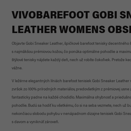
VIVOBAREFOOT GOBI S
LEATHER WOMENS OBS
Objavte Gobi Sneaker Leather, špičkové barefoot tenisky decentného št
s najmäkšou prémiovou kožou, čo ponúka optimálne pohodlie a maximáln
štýlové tenisky nájdete každý deň, nech už robíte čokoľvek. Pretože k
vážne.
V ležérne elegantných líniách barefoot tenisiek Gobi Sneaker Leather
zvršok zo 100% prírodných materiálov, predovšetkým z prémiovej usne
fantasticky padne na každé chodidlo. Maximálna ohybnosť a priedušno
pohodlie. Budú sa hodiť ku všetkému, čo si na seba vezmete, nech už bud
nekončiacu slobodu pohybu v nenápadnom dizajne tenisiek Gobi Sneak
s davom a vyniknúť zároveň.