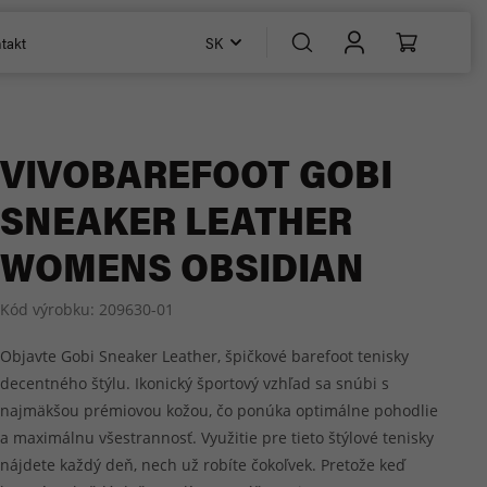
takt
SK
Športové
Tenisky
Športové
Pomôcky
Poltopánky
Športové
Poltopánky
VIVOBAREFOOT GOBI
SNEAKER LEATHER
Čoskoro v
Čižmy
Snehule
Zľavy
Zľavy
predaji
WOMENS OBSIDIAN
Kód výrobku:
209630-01
Objavte Gobi Sneaker Leather, špičkové barefoot tenisky
decentného štýlu. Ikonický športový vzhľad sa snúbi s
najmäkšou prémiovou kožou, čo ponúka optimálne pohodlie
a maximálnu všestrannosť. Využitie pre tieto štýlové tenisky
nájdete každý deň, nech už robíte čokoľvek. Pretože keď