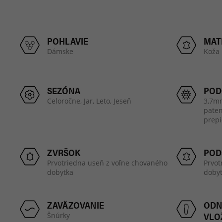
POHLAVIE
MAT
Dámske
Koža
SEZÓNA
POD
Celoročne,
Jar,
Leto,
Jeseň
3,7m
paten
prepi
ZVRŠOK
POD
Prvotriedna useň z voľne chovaného
Prvot
dobytka
doby
ZAVÄZOVANIE
ODN
VLO
Šnúrky