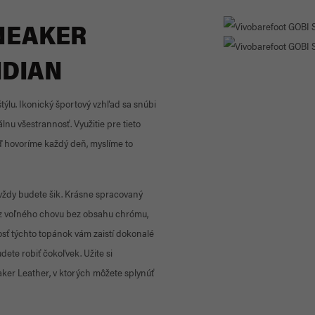
NEAKER
IDIAN
ýlu. Ikonický športový vzhľad sa snúbi
u všestrannosť. Využitie pre tieto
eď hovoríme každý deň, myslíme to
 vždy budete šik. Krásne spracovaný
 z voľného chovu bez obsahu chrómu,
sť týchto topánok vám zaistí dokonalé
ete robiť čokoľvek. Užite si
er Leather, v ktorých môžete splynúť