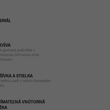
ERIÁL
OŠVA
m gumová podrážka s
tovanou ochranou proti
chnutiu
ŠÍVKA A STIELKA
riedna useň z voľne chovaného
tka
ÍMATEĽNÁ VNÚTORNÁ
ŽKA