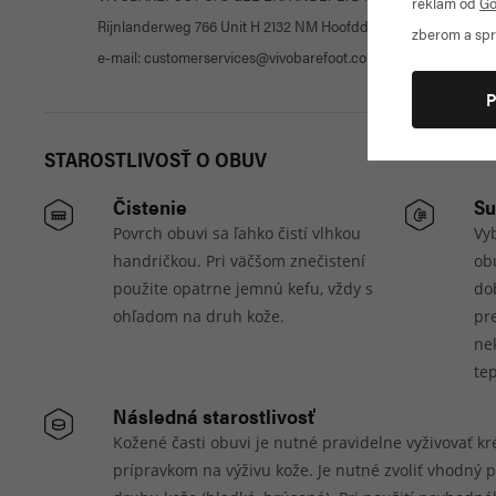
reklám od
Go
Rijnlanderweg 766 Unit H 2132 NM Hoofddorp Netherlands
zberom a spr
e-mail: customerservices@vivobarefoot.com; web: www.vivoba
P
STAROSTLIVOSŤ O OBUV
Čistenie
Su
Povrch obuvi sa ľahko čistí vlhkou
Vyb
handričkou. Pri väčšom znečistení
obu
použite opatrne jemnú kefu, vždy s
do
ohľadom na druh kože.
pr
nek
tep
Následná starostlivosť
Kožené časti obuvi je nutné pravidelne vyživovať 
prípravkom na výživu kože. Je nutné zvoliť vhodný 