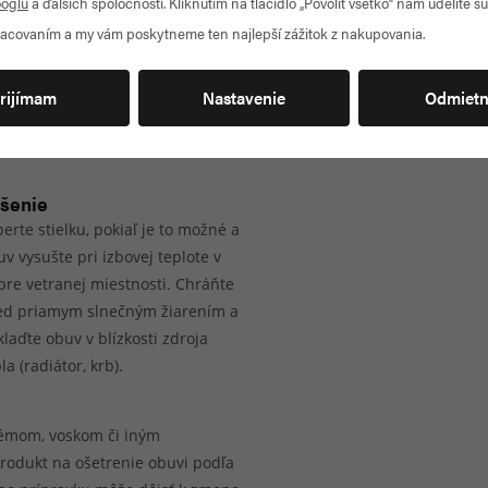
oglu
a ďalších spoločností. Kliknutím na tlačidlo „Povoliť všetko“ nám udelíte sú
acovaním a my vám poskytneme ten najlepší zážitok z nakupovania.
refoot.com
rijímam
Nastavenie
Odmietn
šenie
erte stielku, pokiaľ je to možné a
v vysušte pri izbovej teplote v
bre vetranej miestnosti. Chráňte
ed priamym slnečným žiarením a
laďte obuv v blízkosti zdroja
la (radiátor, krb).
krémom, voskom či iným
produkt na ošetrenie obuvi podľa