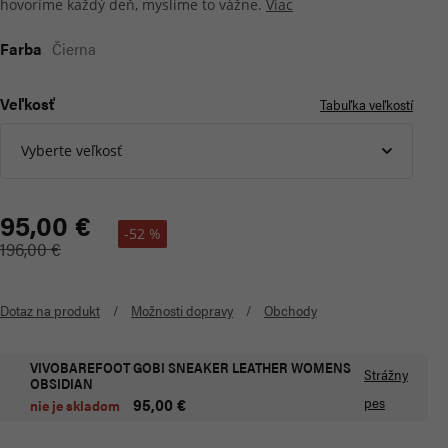
hovoríme každý deň, myslíme to vážne.
Viac
Farba
Čierna
Veľkosť
Tabuľka veľkostí
Vyberte veľkosť
95,00 €
-52 %
196,00 €
Dotaz na produkt
Možnosti dopravy
Obchody
VIVOBAREFOOT GOBI SNEAKER LEATHER WOMENS
Strážny
OBSIDIAN
pes
95,00 €
nie je skladom