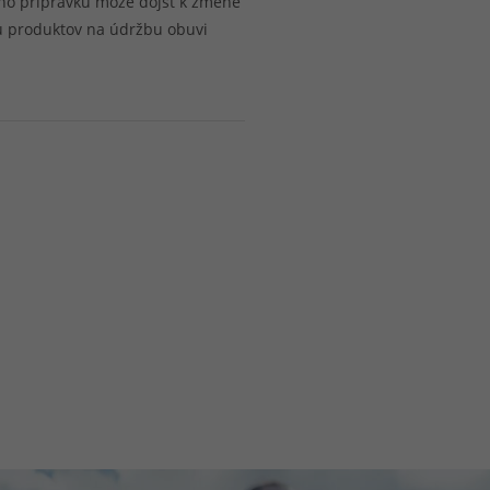
ého prípravku môže dôjsť k zmene
u produktov na údržbu obuvi