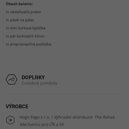
Obsah balenia:
1× oddeľovače prstov
1× pásik na palec
1× mini korková loptička
1× pár korkových klinov
1× propriocepčná podložka
DOPLNKY
Cvičebné pomôcky
VÝROBCE
Hogo Fogo s.r.o. /
Výhradní distributor The Rehab
Mechanics pro ČR a SK