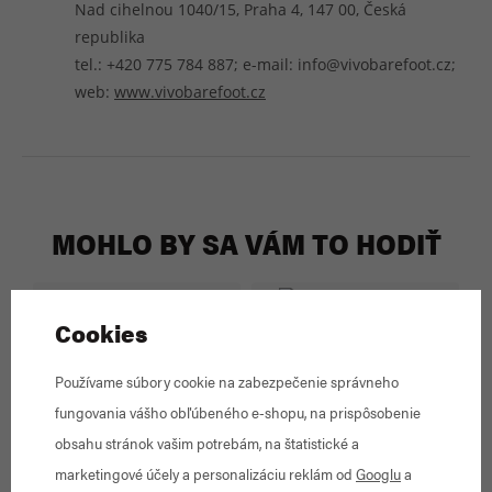
Nad cihelnou 1040/15, Praha 4, 147 00, Česká
republika
tel.: +420 775 784 887; e-mail: info@vivobarefoot.cz;
web:
www.vivobarefoot.cz
MOHLO BY SA VÁM TO HODIŤ
Cookies
Používame súbory cookie na zabezpečenie správneho
fungovania vášho obľúbeného e-shopu, na prispôsobenie
The Rehab Mechanics Foot
obsahu stránok vašim potrebám, na štatistické a
Strength Kit
marketingové účely a personalizáciu reklám od
Googlu
a