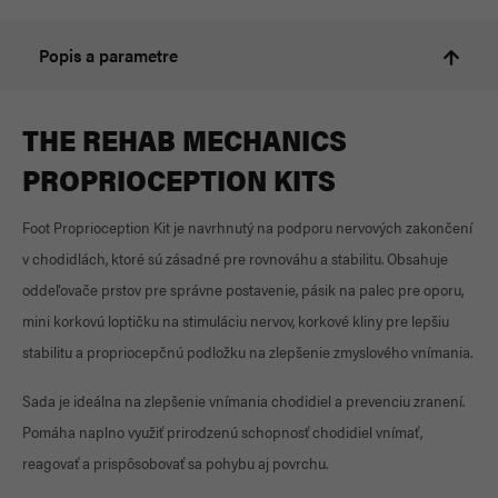
Popis a parametre
THE REHAB MECHANICS
PROPRIOCEPTION KITS
Foot Proprioception Kit je navrhnutý na podporu nervových zakončení
v chodidlách, ktoré sú zásadné pre rovnováhu a stabilitu. Obsahuje
oddeľovače prstov pre správne postavenie, pásik na palec pre oporu,
mini korkovú loptičku na stimuláciu nervov, korkové kliny pre lepšiu
stabilitu a propriocepčnú podložku na zlepšenie zmyslového vnímania.
Sada je ideálna na zlepšenie vnímania chodidiel a prevenciu zranení.
Pomáha naplno využiť prirodzenú schopnosť chodidiel vnímať,
reagovať a prispôsobovať sa pohybu aj povrchu.