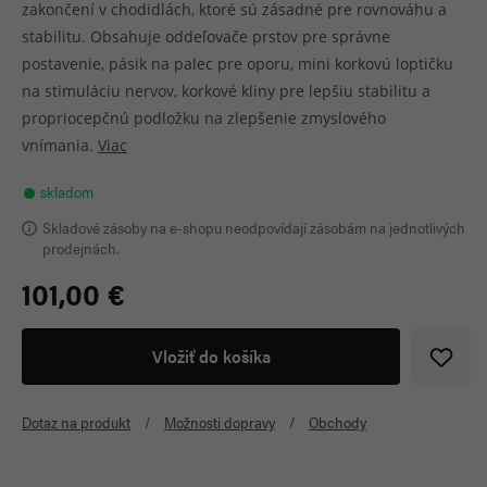
zakončení v chodidlách, ktoré sú zásadné pre rovnováhu a
stabilitu. Obsahuje oddeľovače prstov pre správne
postavenie, pásik na palec pre oporu, mini korkovú loptičku
na stimuláciu nervov, korkové kliny pre lepšiu stabilitu a
propriocepčnú podložku na zlepšenie zmyslového
vnímania.
Viac
skladom
Skladové zásoby na e-shopu neodpovídají zásobám na jednotlivých
prodejnách.
101,00 €
Vložiť do košíka
Dotaz na produkt
Možnosti dopravy
Obchody